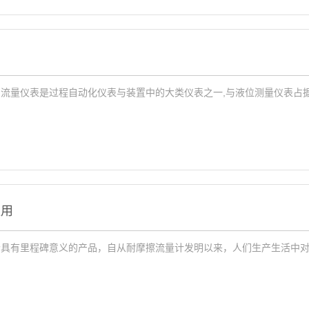
流量仪表是过程自动化仪表与装置中的大类仪表之一,与液位测量仪表占
应用
个具有里程碑意义的产品，自从耐摩擦流量计发明以来，人们生产生活中